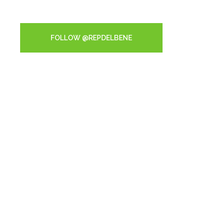
Tweets by RepDelBene
FOLLOW @REPDELBENE