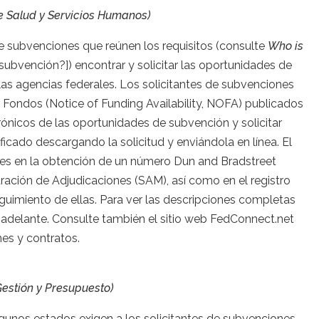
e Salud y Servicios Humanos)
 de subvenciones que reúnen los requisitos (consulte
Who is
subvención?]) encontrar y solicitar las oportunidades de
s agencias federales. Los solicitantes de subvenciones
 Fondos (Notice of Funding Availability, NOFA) publicados
trónicos de las oportunidades de subvención y solicitar
cado descargando la solicitud y enviándola en línea. El
ones en la obtención de un número Dun and Bradstreet
tración de Adjudicaciones (SAM), así como en el registro
eguimiento de ellas. Para ver las descripciones completas
adelante. Consulte también el sitio web FedConnect.net
es y contratos.
Gestión y Presupuesto)
gunos estados exigen a los solicitantes de subvenciones