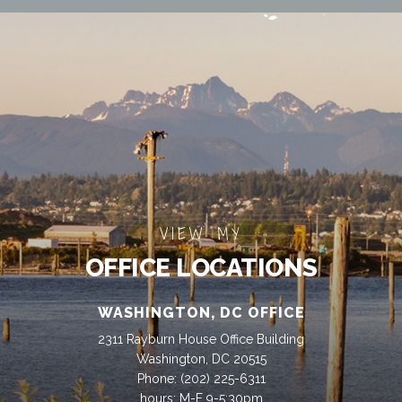
VIEW MY
OFFICE LOCATIONS
WASHINGTON, DC OFFICE
2311 Rayburn House Office Building
Washington, DC 20515
Phone:
(202) 225-6311
hours: M-F 9-5:30pm