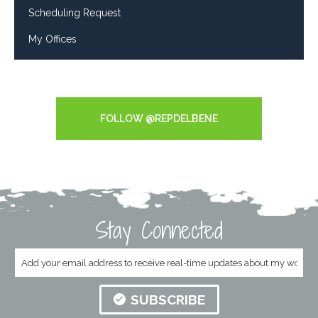
Scheduling Request
My Offices
Tweets by RepDelBene
FOLLOW @REPDELBENE
Stay Connected
SUBSCRIBE